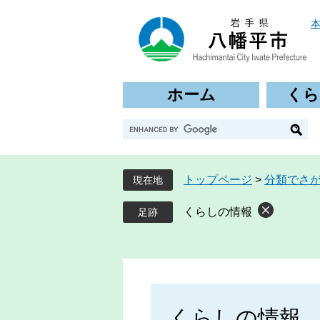
ペ
メ
ー
ニ
ジ
ュ
の
ー
先
を
ホーム
くら
頭
飛
で
ば
G
す
し
o
。
て
o
本
g
文
トップページ
>
分類でさ
現在地
l
へ
e
くらしの情報
カ
ス
タ
ム
本
検
文
索
くらしの情報