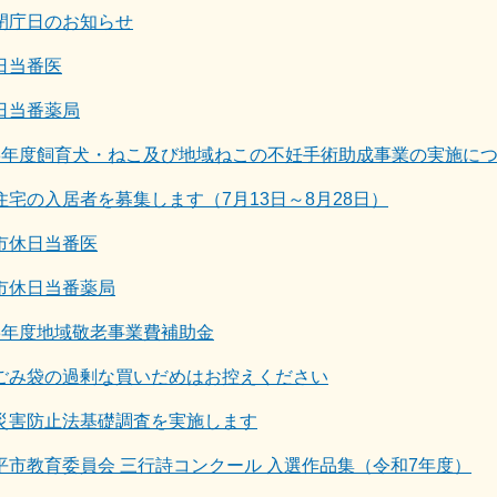
閉庁日のお知らせ
日当番医
日当番薬局
8年度飼育犬・ねこ及び地域ねこの不妊手術助成事業の実施に
住宅の入居者を募集します（7月13日～8月28日）
市休日当番医
市休日当番薬局
8年度地域敬老事業費補助金
ごみ袋の過剰な買いだめはお控えください
災害防止法基礎調査を実施します
平市教育委員会 三行詩コンクール 入選作品集（令和7年度）