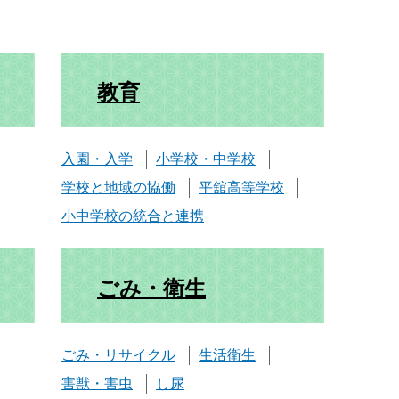
教育
入園・入学
小学校・中学校
学校と地域の協働
平舘高等学校
小中学校の統合と連携
ごみ・衛生
ごみ・リサイクル
生活衛生
害獣・害虫
し尿