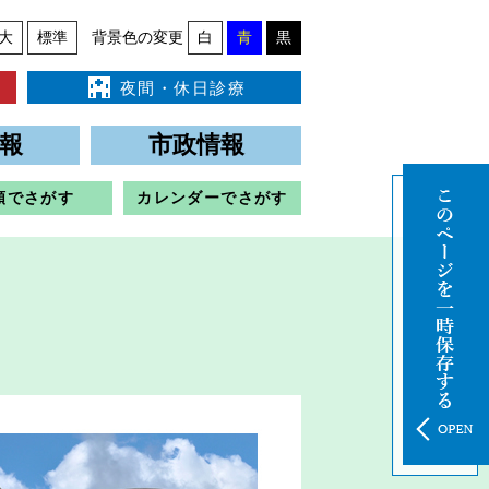
大
標準
背景色の変更
白
青
黒
夜間・休日診療
報
市政情報
類でさがす
カレンダーでさがす