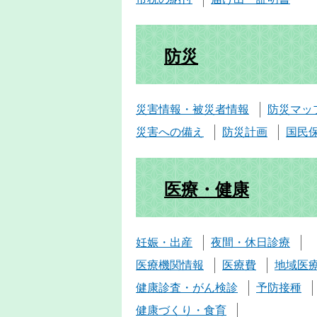
防災
災害情報・被災者情報
防災マッ
災害への備え
防災計画
国民
医療・健康
妊娠・出産
夜間・休日診療
医療機関情報
医療費
地域医
健康診査・がん検診
予防接種
健康づくり・食育