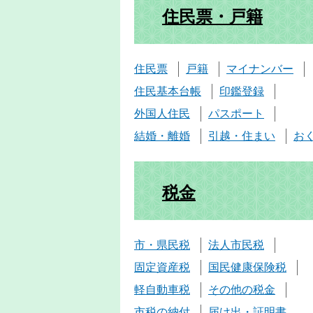
住民票・戸籍
住民票
戸籍
マイナンバー
住民基本台帳
印鑑登録
外国人住民
パスポート
結婚・離婚
引越・住まい
お
税金
市・県民税
法人市民税
固定資産税
国民健康保険税
軽自動車税
その他の税金
市税の納付
届け出・証明書