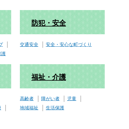
防犯・安全
プ
交通安全
安全・安心な町づくり
保護
福祉・介護
高齢者
障がい者
児童
療
地域福祉
生活保護