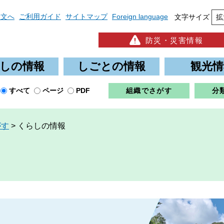
本文へ
ご利用ガイド
サイトマップ
Foreign language
文字サイズ
拡
防災・災害情報
しの情報
しごとの情報
観光情
すべて
ページ
PDF
組織でさがす
分
がす
>
くらしの情報