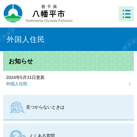
ペ
メ
ー
ニ
ジ
ュ
の
ー
先
を
本
頭
飛
文
外国人住民
で
ば
す
し
。
て
お知らせ
本
文
へ
2024年5月31日更新
外国人住民
見つからないときは
よくある質問