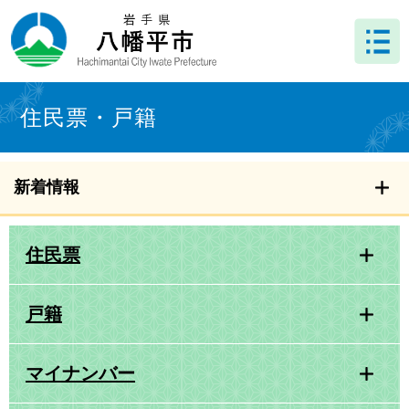
ペ
メ
ー
ニ
ジ
ュ
の
ー
先
を
本
頭
飛
文
住民票・戸籍
で
ば
す
し
。
て
本
新着情報
文
へ
住民票
戸籍
マイナンバー