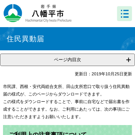
ペ
メ
ー
ニ
ジ
ュ
の
ー
先
を
本
頭
飛
文
住民異動届
で
ば
す
し
。
て
ページ内目次
本
文
へ
更新日：2019年10月25日更新
市民課、西根・安代両総合支所、田山支所窓口で取り扱う住民異動
届の様式が、このページからダウンロードできます。
この様式をダウンロードすることで、事前に自宅などで届出書を作
成することができます。なお、ご利用にあたっては、次の事項にご
注意いただきますようお願いいたします。
ご利用上の注意事項について