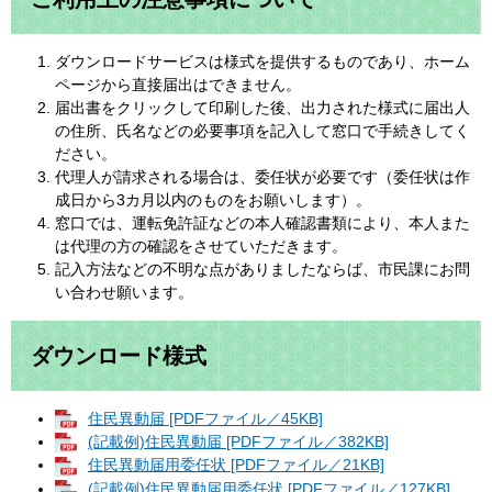
ダウンロードサービスは様式を提供するものであり、ホーム
ページから直接届出はできません。
届出書をクリックして印刷した後、出力された様式に届出人
の住所、氏名などの必要事項を記入して窓口で手続きしてく
ださい。
代理人が請求される場合は、委任状が必要です（委任状は作
成日から3カ月以内のものをお願いします）。
窓口では、運転免許証などの本人確認書類により、本人また
は代理の方の確認をさせていただきます。
記入方法などの不明な点がありましたならば、市民課にお問
い合わせ願います。
ダウンロード様式
住民異動届 [PDFファイル／45KB]
(記載例)住民異動届 [PDFファイル／382KB]
住民異動届用委任状 [PDFファイル／21KB]
(記載例)住民異動届用委任状 [PDFファイル／127KB]