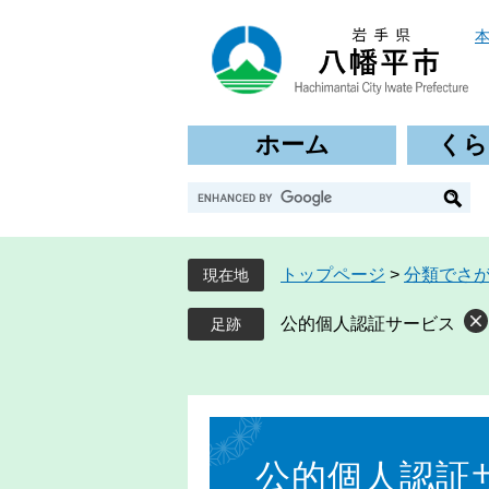
ペ
メ
ー
ニ
ジ
ュ
の
ー
先
を
ホーム
くら
頭
飛
で
ば
G
す
し
o
。
て
o
本
g
文
トップページ
>
分類でさ
現在地
l
へ
e
公的個人認証サービス
カ
ス
タ
ム
本
検
文
索
公的個人認証