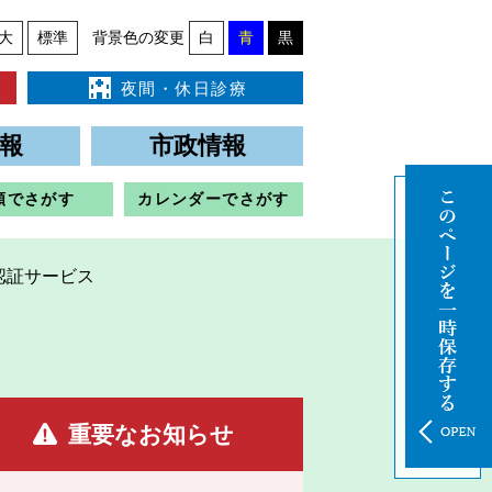
大
標準
背景色の変更
白
青
黒
夜間・休日診療
報
市政情報
類でさがす
カレンダーでさがす
認証サービス
重要なお知らせ