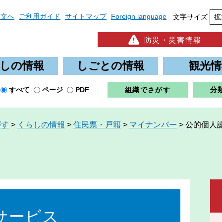
本文へ
ご利用ガイド
サイトマップ
Foreign language
文字サイズ
拡
防災・災害情報
しの情報
しごとの情報
観光情
すべて
ページ
PDF
組織でさがす
分
がす
>
くらしの情報
>
住民票・戸籍
>
マイナンバー
>
公的個人
サービス