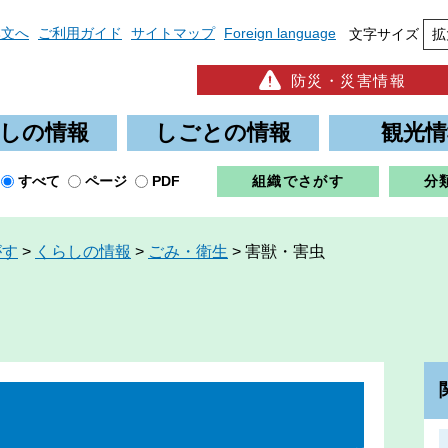
本文へ
ご利用ガイド
サイトマップ
Foreign language
文字サイズ
拡
防災・災害情報
しの情報
しごとの情報
観光情
すべて
ページ
PDF
組織でさがす
分
がす
>
くらしの情報
>
ごみ・衛生
>
害獣・害虫