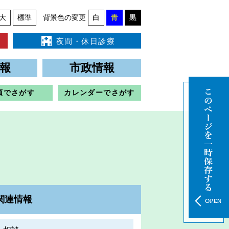
大
標準
背景色の変更
白
青
黒
夜間・休日診療
報
市政情報
類でさがす
カレンダーでさがす
関連情報