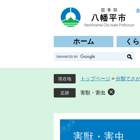
ペ
メ
ー
ニ
ジ
ュ
の
ー
先
を
ホーム
くら
頭
飛
で
ば
G
す
し
o
。
て
o
本
g
文
トップページ
>
分類でさ
現在地
l
へ
e
害獣・害虫
カ
ス
タ
ム
本
検
文
索
害獣・害虫