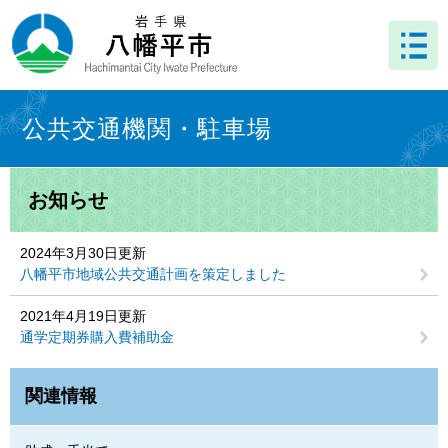
ペ
メ
ー
ニ
ジ
ュ
の
ー
先
を
本
頭
飛
文
公共交通機関・駐車場
で
ば
す
し
。
て
お知らせ
本
文
へ
2024年3月30日更新
八幡平市地域公共交通計画を策定しました
2021年4月19日更新
通学定期券購入費補助金
関連情報