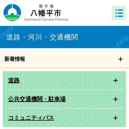
ペ
メ
ー
ニ
ジ
ュ
の
ー
先
を
本
頭
飛
文
道路・河川・交通機関
で
ば
す
し
。
て
本
新着情報
文
へ
道路
公共交通機関・駐車場
コミュニティバス