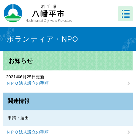
ペ
メ
ー
ニ
ジ
ュ
の
ー
先
を
本
頭
飛
文
ボランティア・NPO
で
ば
す
し
。
て
お知らせ
本
文
へ
2021年6月25日更新
ＮＰＯ法人設立の手順
関連情報
申請・届出
ＮＰＯ法人設立の手順