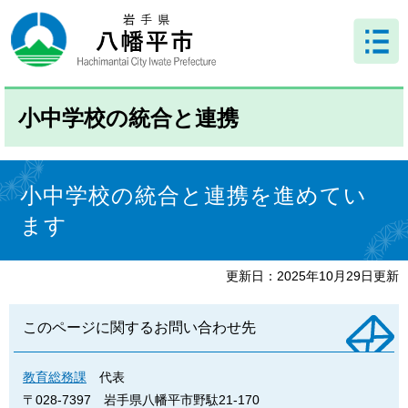
ペ
メ
ー
ニ
ジ
ュ
の
ー
先
を
頭
飛
小中学校の統合と連携
で
ば
す
し
。
て
本
本
文
小中学校の統合と連携を進めてい
文
へ
ます
更新日：2025年10月29日更新
このページに関するお問い合わせ先
教育総務課
代表
〒028-7397
岩手県八幡平市野駄21-170