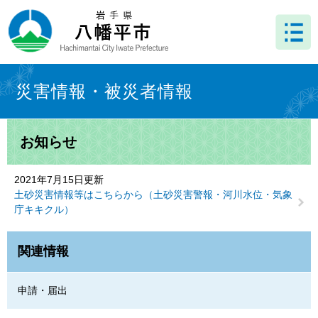
ペ
メ
ー
ニ
ジ
ュ
の
ー
先
を
本
頭
飛
文
災害情報・被災者情報
で
ば
す
し
。
て
お知らせ
本
文
へ
2021年7月15日更新
土砂災害情報等はこちらから（土砂災害警報・河川水位・気象
庁キキクル）
関連情報
申請・届出