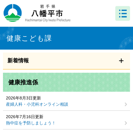
ペ
メ
ー
ニ
ジ
ュ
の
ー
先
を
本
頭
飛
文
健康こども課
で
ば
す
し
。
て
本
新着情報
文
へ
健康推進係
2026年8月3日更新
産婦人科・小児科オンライン相談
2026年7月16日更新
熱中症を予防しましょう！