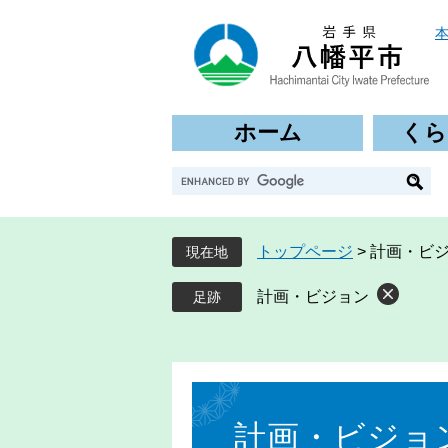
ペ
メ
ー
ニ
ジ
ュ
の
ー
先
を
ホーム
くら
頭
飛
で
ば
G
す
し
o
。
て
o
本
g
文
トップページ
>
計画・ビ
現在地
l
へ
e
計画・ビジョン
カ
ス
タ
ム
本
検
文
索
計画・ビジョ