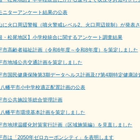
モニターアンケート結果の公表
山に火口周辺警報（噴火警戒レベル2、火口周辺規制）が発表
根・松尾地区】小学校統合に関するアンケート調査結果
平市高齢者福祉計画（令和6年度～令和8年度）を策定しました
平市地域公共交通計画を策定しました
平市国民健康保険第3期データヘルス計画及び第4期特定健康診
期八幡平市小中学校適正配置計画の公表
平市公共施設等総合管理計画
次八幡平市環境基本計画を策定しました
平市地球温暖化対策実行計画（区域施策編）を見直しました
平市は「2050年ゼロカーボンシティ」を表明します