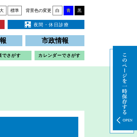
大
標準
背景色の変更
白
青
黒
夜間・休日診療
報
市政情報
類でさがす
カレンダーでさがす