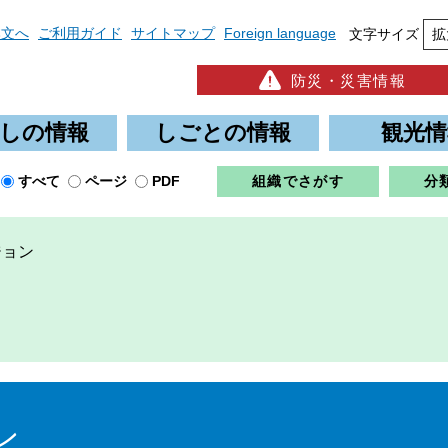
本文へ
ご利用ガイド
サイトマップ
Foreign language
文字サイズ
拡
防災・災害情報
しの情報
しごとの情報
観光情
すべて
ページ
PDF
組織でさがす
分
ジョン
ン