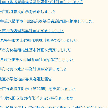
計画（地域農業経営基盤強化促進計画）について
平市地域防災計画を改正しました
8年度八幡平市一般廃棄物処理実施計画を策定しました
平市ごみ処理基本計画を変更しました
期八幡平市国土強靭化地域計画を策定しました
平市文化芸術推進基本計画を策定しました
次八幡平市男女共同参画計画を策定しました
平市公共下水道事業計画を変更しました
地区小学校検討委員会活動報告
平市分別収集計画（第11期）を策定しました
7年度水田収益力強化ビジョンを公表します
根・松尾地区】中学校統合にかかる進ちょく状況をお知らせし