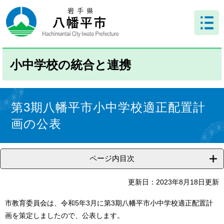
ペ
メ
ー
ニ
ジ
ュ
の
ー
先
を
頭
飛
小中学校の統合と連携
で
ば
す
し
。
て
本
本
文
第3期八幡平市小中学校適正配置計
文
へ
画の公表
ページ内目次
更新日：2023年8月18日更新
市教育委員会は、令和5年3月に第3期八幡平市小中学校適正配置計
画を策定しましたので、公表します。