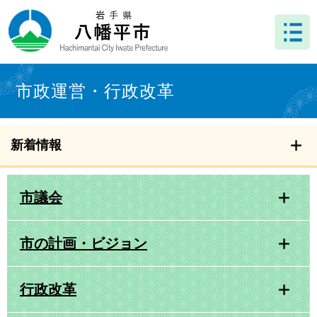
ペ
メ
ー
ニ
ジ
ュ
の
ー
先
を
本
頭
飛
文
市政運営・行政改革
で
ば
す
し
。
て
本
新着情報
文
へ
市議会
市の計画・ビジョン
行政改革