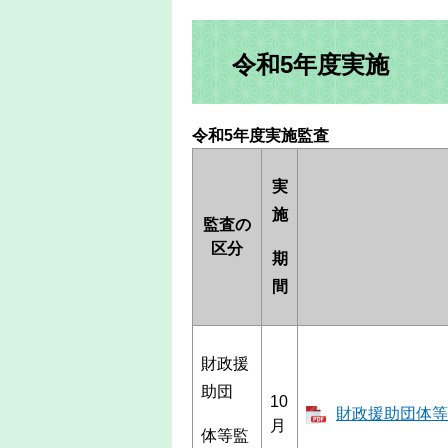
令和5年度実施
令和5年度実施監査
実
施
監査の
区分
期
間
財政援
助団
10
財政援助団体等監
月
体等監