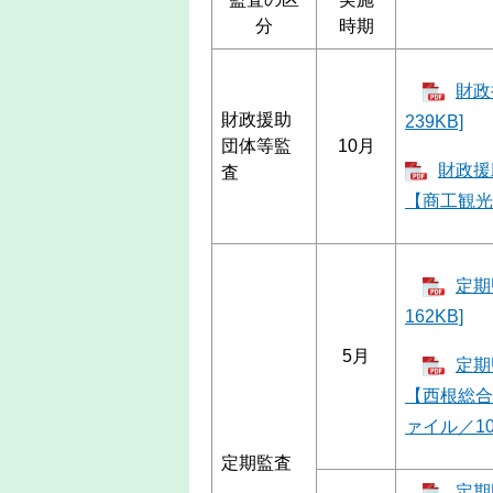
分
時期
財政
財政援助
239KB]
団体等監
10月
財政援
査
【商工観光課
定期
162KB]
5月
定期
【西根総合
ァイル／10
定期監査
定期