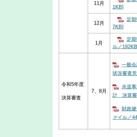
11月
1KB]
定期
12月
7KB]
定期
1月
ル／192KB
一般会
状況審査意見
令和5年度
水道事
7、8月
計 決算審査
決算審査
財政健
ァイル／44