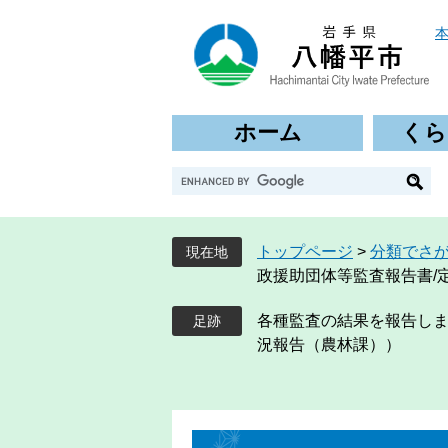
ペ
メ
ー
ニ
ジ
ュ
の
ー
先
を
ホーム
くら
頭
飛
で
ば
G
す
し
o
。
て
o
本
g
文
トップページ
>
分類でさ
現在地
l
へ
政援助団体等監査報告書/
e
カ
各種監査の結果を報告しま
ス
況報告（農林課））
タ
ム
検
索
本