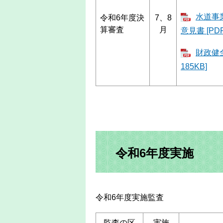
水道事
令和6年度決
7、8
算審査
月
意見書 [PD
財政健
185KB]
令和6年度実施
令和6年度実施監査
監査の区
実施