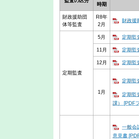
監査の区分
時期
財政援助団
R8年
財政援助
体等監査
2月
5月
定期監査
11月
定期監査
12月
定期監査
定期監査
定期監査
1月
定期監
課） [PDF
一般会
意見書 [PD