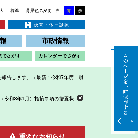
大
標準
背景色の変更
白
青
黒
夜間・休日診療
報
市政情報
類でさがす
カレンダーでさがす
を報告します。（最新：令和7年度 財
（令和8年1月）指摘事項の措置状
重要なお知らせ