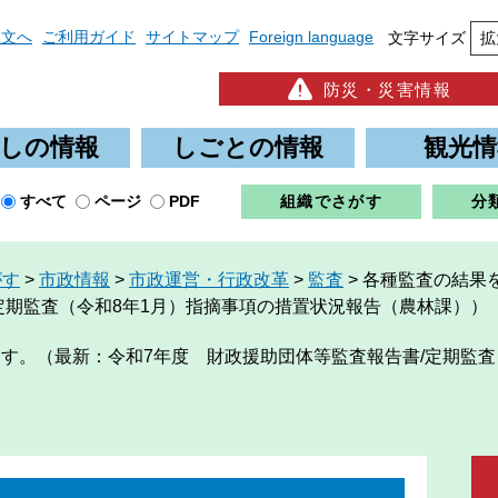
本文へ
ご利用ガイド
サイトマップ
Foreign language
文字サイズ
拡
防災・災害情報
しの情報
しごとの情報
観光情
すべて
ページ
PDF
組織でさがす
分
がす
>
市政情報
>
市政運営・行政改革
>
監査
>
各種監査の結果
定期監査（令和8年1月）指摘事項の措置状況報告（農林課））
す。（最新：令和7年度 財政援助団体等監査報告書/定期監査