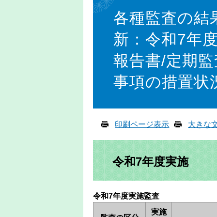
文
各種監査の結
新：令和7年
報告書/定期監
事項の措置状
印刷ページ表示
大きな
令和7年度実施
令和7年度実施監査
実施