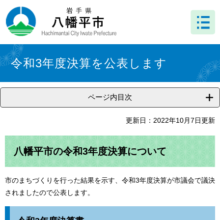
ペ
メ
ー
ニ
ジ
ュ
の
ー
先
を
本
頭
飛
文
令和3年度決算を公表します
で
ば
す
し
。
て
ページ内目次
本
文
へ
更新日：2022年10月7日更新
八幡平市の令和3年度決算について
市のまちづくりを行った結果を示す、令和3年度決算が市議会で議決
されましたので公表します。