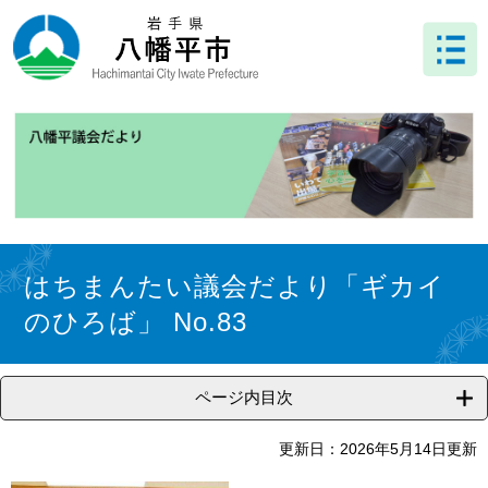
ペ
メ
ー
ニ
ジ
ュ
の
ー
先
を
頭
飛
で
ば
す
し
。
て
本
文
本
へ
文
はちまんたい議会だより「ギカイ
のひろば」 No.83
ページ内目次
更新日：2026年5月14日更新