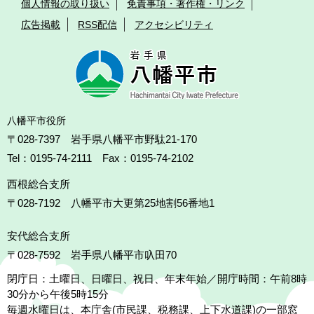
個人情報の取り扱い
免責事項・著作権・リンク
広告掲載
RSS配信
アクセシビリティ
八幡平市役所
〒028-7397 岩手県八幡平市野駄21-170
Tel：0195-74-2111 Fax：0195-74-2102
西根総合支所
〒028-7192
八幡平市大更第25地割56番地1
安代総合支所
〒028-7592
岩手県八幡平市叺田70
閉庁日：土曜日、日曜日、祝日、年末年始／開庁時間：午前8時
30分から午後5時15分
毎週水曜日は、本庁舎(市民課、税務課、上下水道課)の一部窓