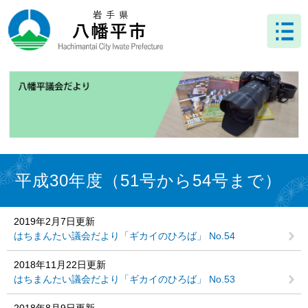
ペ
メ
ー
ニ
ジ
ュ
の
ー
先
を
頭
飛
で
ば
す
し
。
て
本
文
本
へ
文
平成30年度（51号から54号まで）
2019年2月7日更新
はちまんたい議会だより「ギカイのひろば」 No.54
2018年11月22日更新
はちまんたい議会だより「ギカイのひろば」 No.53
2018年8月9日更新