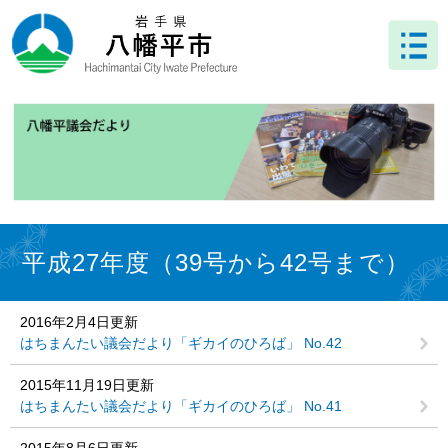
ペ
メ
ー
ニ
ジ
ュ
の
ー
先
を
頭
飛
で
ば
す
し
。
て
本
文
本
へ
文
平成27年度（39号から42号まで）
2016年2月4日更新
はちまんたい議会だより「ギカイのひろば」 No.42
2015年11月19日更新
はちまんたい議会だより「ギカイのひろば」 No.41
2015年8月6日更新