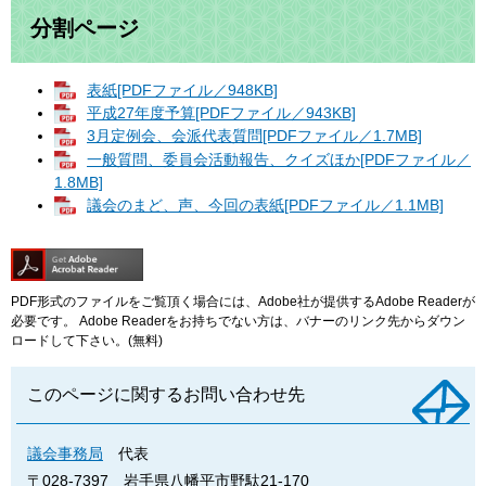
分割ページ
表紙[PDFファイル／948KB]
平成27年度予算[PDFファイル／943KB]
3月定例会、会派代表質問[PDFファイル／1.7MB]
一般質問、委員会活動報告、クイズほか[PDFファイル／
1.8MB]
議会のまど、声、今回の表紙[PDFファイル／1.1MB]
PDF形式のファイルをご覧頂く場合には、Adobe社が提供するAdobe Readerが
必要です。
Adobe Readerをお持ちでない方は、バナーのリンク先からダウン
ロードして下さい。(無料)
このページに関するお問い合わせ先
議会事務局
代表
〒028-7397
岩手県八幡平市野駄21-170