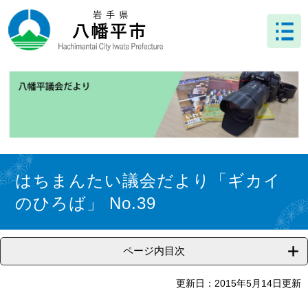
ペ
メ
ー
ニ
ジ
ュ
の
ー
先
を
頭
飛
で
ば
す
し
。
て
本
文
本
へ
文
はちまんたい議会だより「ギカイ
のひろば」 No.39
ページ内目次
更新日：2015年5月14日更新