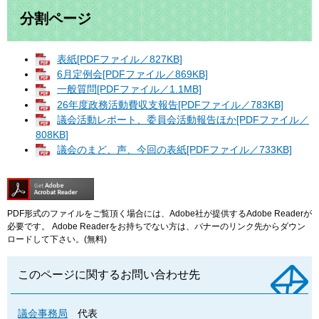
分割ページ
表紙[PDFファイル／827KB]
6月定例会[PDFファイル／869KB]
一般質問[PDFファイル／1.1MB]
26年度政務活動費収支報告[PDFファイル／783KB]
議会活動レポート、委員会活動報告ほか[PDFファイル／
808KB]
議会のまど、声、今回の表紙[PDFファイル／733KB]
PDF形式のファイルをご覧頂く場合には、Adobe社が提供するAdobe Readerが
必要です。
Adobe Readerをお持ちでない方は、バナーのリンク先からダウン
ロードして下さい。(無料)
このページに関するお問い合わせ先
議会事務局
代表