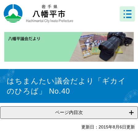
ペ
メ
ー
ニ
ジ
ュ
の
ー
先
を
頭
飛
で
ば
す
し
。
て
本
文
本
へ
文
はちまんたい議会だより「ギカイ
のひろば」 No.40
ページ内目次
更新日：2015年8月6日更新