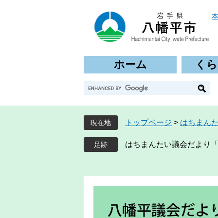
ペ
メ
ー
ニ
ジ
ュ
の
ー
先
を
ホーム
くら
頭
飛
で
ば
G
す
し
o
。
て
o
本
g
文
トップページ
>
はちまん
現在地
l
へ
e
はちまんたい議会だより「ギ
カ
ス
タ
ム
検
索