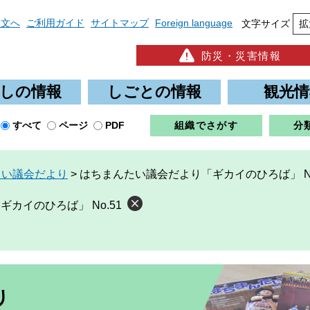
本文へ
ご利用ガイド
サイトマップ
Foreign language
文字サイズ
拡
防災・災害情報
しの情報
しごとの情報
観光情
すべて
ページ
PDF
組織でさがす
分
たい議会だより
>
はちまんたい議会だより「ギカイのひろば」 No
カイのひろば」 No.51