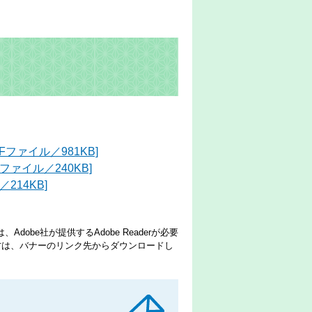
ファイル／981KB]
ァイル／240KB]
214KB]
dobe社が提供するAdobe Readerが必要
でない方は、バナーのリンク先からダウンロードし