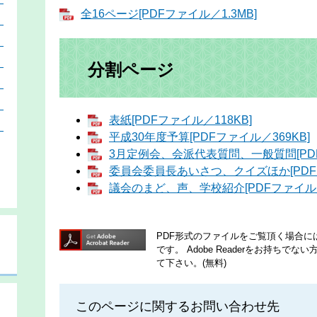
全16ページ[PDFファイル／1.3MB]
）
）
）
分割ページ
）
）
表紙[PDFファイル／118KB]
）
平成30年度予算[PDFファイル／369KB]
3月定例会、会派代表質問、一般質問[PDF
委員会委員長あいさつ、クイズほか[PDFフ
議会のまど、声、学校紹介[PDFファイル／
PDF形式のファイルをご覧頂く場合には、A
です。
Adobe Readerをお持ち
て下さい。(無料)
このページに関するお問い合わせ先