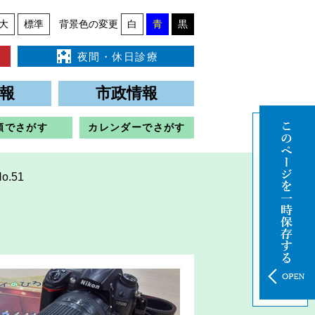
大
標準
背景色の変更
白
青
黒
夜間・休日診療
報
市政情報
類でさがす
カレンダーでさがす
.51