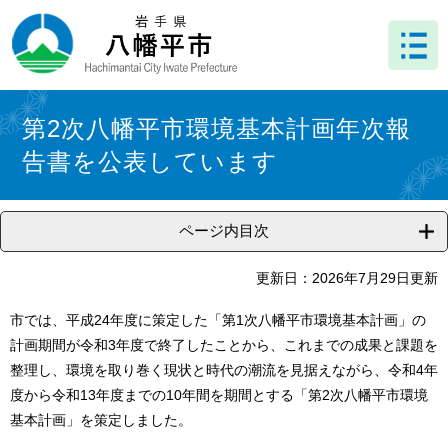
ペ
メ
ー
ニ
ジ
ュ
の
ー
先
を
本
頭
飛
文
第2次八幡平市環境基本計画年次報
で
ば
告書を公表しています
す
し
。
て
本
文
ページ内目次
へ
更新日：2026年7月29日更新
市では、平成24年度に策定した「第1次八幡平市環境基本計画」の
計画期間が令和3年度で終了したことから、これまでの成果と課題を
整理し、環境を取り巻く現状と時代の潮流を見据えながら、令和4年
度から令和13年度までの10年間を期間とする「第2次八幡平市環境
基本計画」を策定しました。