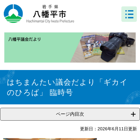
ペ
メ
ー
ニ
ジ
ュ
の
ー
先
を
頭
飛
で
ば
す
し
。
て
本
文
本
へ
文
はちまんたい議会だより「ギカイ
のひろば」 臨時号
ページ内目次
更新日：2026年6月11日更新