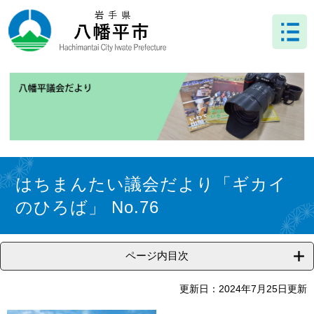
ペ
メ
ー
ニ
ジ
ュ
の
ー
先
を
頭
飛
で
ば
す
し
。
て
本
文
本
へ
文
はちまんたい議会だより「ギカイ
のひろば」 No.76
ページ内目次
更新日：2024年7月25日更新