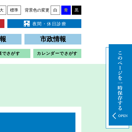
大
標準
背景色の変更
白
青
黒
夜間・休日診療
報
市政情報
類でさがす
カレンダーでさがす