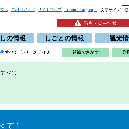
本文へ
ご利用ガイド
サイトマップ
Foreign language
文字サイズ
拡
防災・災害情報
しの情報
しごとの情報
観光情
すべて
ページ
PDF
組織でさがす
分
（すべて）
べて）