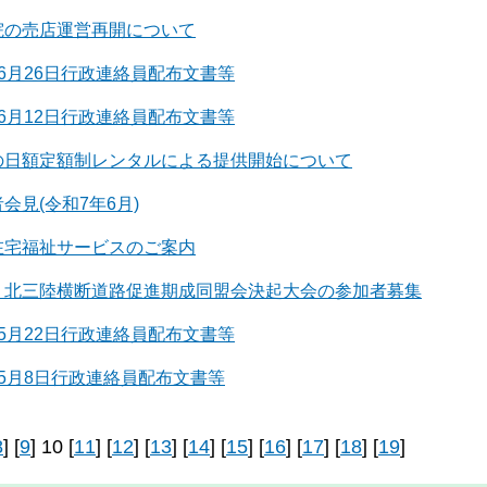
院の売店運営再開について
6月26日行政連絡員配布文書等
6月12日行政連絡員配布文書等
の日額定額制レンタルによる提供開始について
会見(令和7年6月)
在宅福祉サービスのご案内
・北三陸横断道路促進期成同盟会決起大会の参加者募集
5月22日行政連絡員配布文書等
5月8日行政連絡員配布文書等
8
] [
9
] 10 [
11
] [
12
] [
13
] [
14
] [
15
] [
16
] [
17
] [
18
] [
19
]