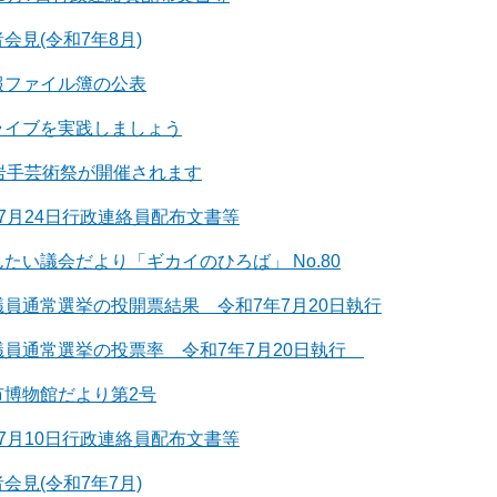
会見(令和7年8月)
報ファイル簿の公表
ライブを実践しましょう
回岩手芸術祭が開催されます
7月24日行政連絡員配布文書等
たい議会だより「ギカイのひろば」 No.80
員通常選挙の投開票結果 令和7年7月20日執行
議員通常選挙の投票率 令和7年7月20日執行
市博物館だより第2号
7月10日行政連絡員配布文書等
会見(令和7年7月)