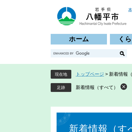
ペ
メ
ー
ニ
ジ
ュ
の
ー
先
を
ホーム
くら
頭
飛
で
ば
G
す
し
o
。
て
o
本
g
文
トップページ
>
新着情報
現在地
l
へ
e
新着情報（すべて）
カ
ス
タ
ム
本
検
文
索
新着情報（す