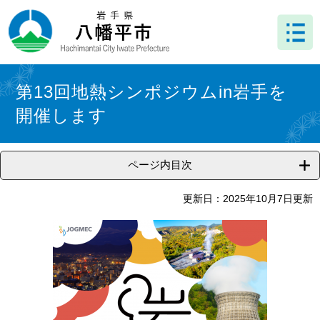
ペ
メ
ー
ニ
ジ
ュ
の
ー
先
を
本
頭
飛
文
第13回地熱シンポジウムin岩手を
で
ば
開催します
す
し
。
て
本
文
ページ内目次
へ
更新日：2025年10月7日更新