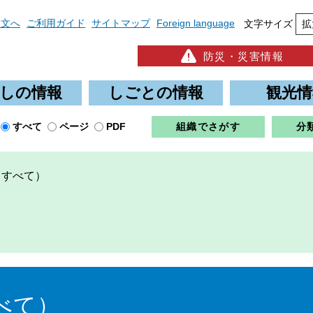
本文へ
ご利用ガイド
サイトマップ
Foreign language
文字サイズ
拡
防災・災害情報
しの情報
しごとの情報
観光情
すべて
ページ
PDF
組織でさがす
分
（すべて）
べて）