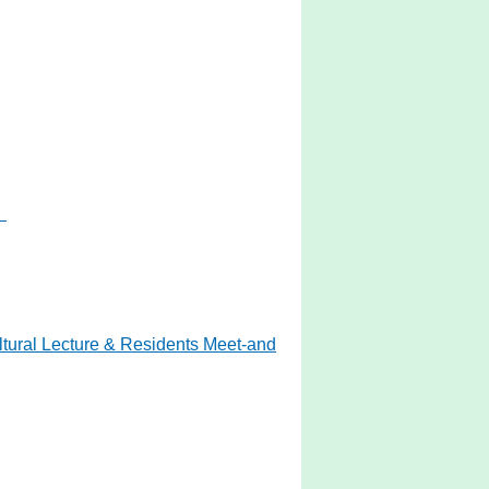
）
cture & Residents Meet-and