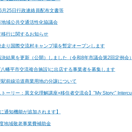
6月25日行政連絡員配布文書等
市地域公共交通活性化協議会
方移行に関するお知らせ
焼走り国際交流村キャンプ場を暫定オープンします
議決結果を更新（公開）しました（令和8年市議会第2回定例会
ス(八幡平市交流複合施設)に出店する事業者を募集します
更駅前線沿道商業用地の分譲について
リー：異文化理解講座×移住者交流会】"My Story:" Intercultural Le
rsに通知機能が追加されます】
年度地域敬老事業費補助金