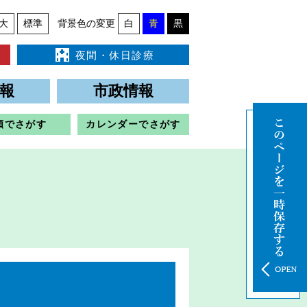
大
標準
背景色の変更
白
青
黒
夜間・休日診療
報
市政情報
類でさがす
カレンダーでさがす