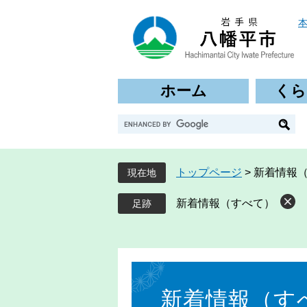
ペ
メ
ー
ニ
ジ
ュ
の
ー
先
を
ホーム
くら
頭
飛
で
ば
G
す
し
o
。
て
o
本
g
文
トップページ
>
新着情報
現在地
l
へ
e
新着情報（すべて）
カ
ス
タ
ム
本
検
文
索
新着情報（す