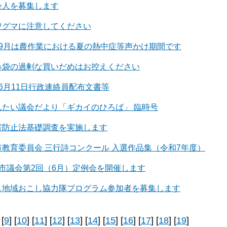
会人を募集します
ワグマに注意してください
ら9月は農作業における夏の熱中症等声かけ期間です
み袋の過剰な買いだめはお控えください
6月11日行政連絡員配布文書等
んたい議会だより「ギカイのひろば」 臨時号
害防止法基礎調査を実施します
教育委員会 三行詩コンクール 入選作品集（令和7年度）
年市議会第2回（6月）定例会を開催します
し地域おこし協力隊プログラム参加者を募集します
 [
9
] [
10
] [
11
] [
12
] [
13
] [
14
] [
15
] [
16
] [
17
] [
18
] [
19
]