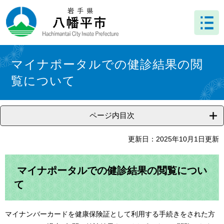
ペ
メ
ー
ニ
ジ
ュ
の
ー
先
を
本
頭
飛
文
マイナポータルでの健診結果の閲
で
ば
覧について
す
し
。
て
本
文
ページ内目次
へ
更新日：2025年10月1日更新
マイナポータルでの健診結果の閲覧につい
て
マイナンバーカードを健康保険証として利用する手続きをされた方