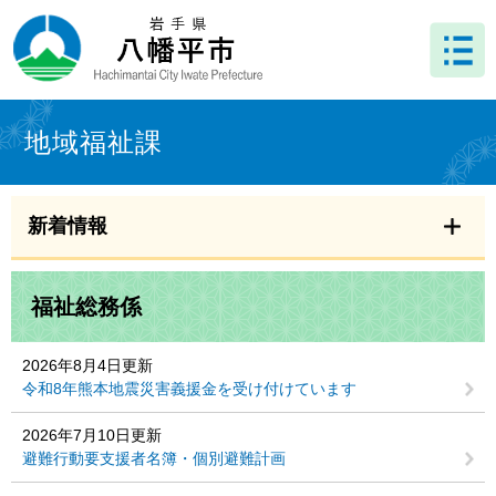
ペ
メ
ー
ニ
ジ
ュ
の
ー
先
を
本
頭
飛
文
地域福祉課
で
ば
す
し
。
て
本
新着情報
文
へ
福祉総務係
2026年8月4日更新
令和8年熊本地震災害義援金を受け付けています
2026年7月10日更新
避難行動要支援者名簿・個別避難計画