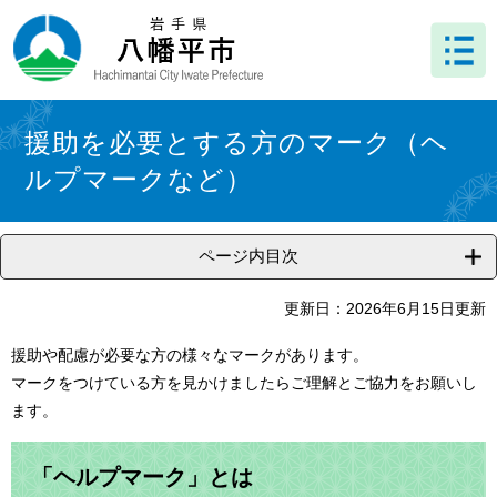
ペ
メ
ー
ニ
ジ
ュ
の
ー
先
を
本
頭
飛
文
援助を必要とする方のマーク（ヘ
で
ば
ルプマークなど）
す
し
。
て
本
文
ページ内目次
へ
更新日：2026年6月15日更新
援助や配慮が必要な方の様々なマークがあります。
マークをつけている方を見かけましたらご理解とご協力をお願いし
ます。
「ヘルプマーク」とは