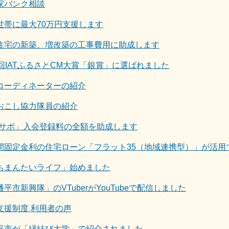
家バンク相談
世帯に最大70万円支援します
住宅の新築、増改築の工事費用に助成します
3回IATふるさとCM大賞「銀賞」に選ばれました
コーディネーターの紹介
おこし協力隊員の紹介
-サポ」入会登録料の全額を助成します
間固定金利の住宅ローン「フラット35（地域連携型）」が活用
ちまんたいライフ」始めました
平市新興隊」のVTuberがYouTubeで配信しました
支援制度 利用者の声
平市が「縁結び大学」で紹介されました