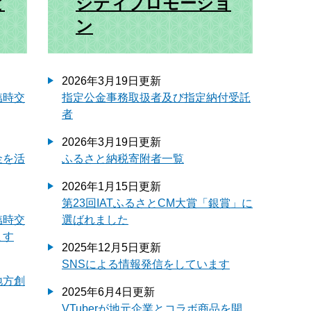
と
シティプロモーショ
ン
2026年3月19日更新
臨時交
指定公金事務取扱者及び指定納付受託
者
2026年3月19日更新
金を活
ふるさと納税寄附者一覧
2026年1月15日更新
第23回IATふるさとCM大賞「銀賞」に
臨時交
選ばれました
ます
2025年12月5日更新
SNSによる情報発信をしています
地方創
2025年6月4日更新
VTuberが地元企業とコラボ商品を開