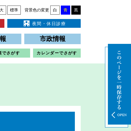
大
標準
背景色の変更
白
青
黒
夜間・休日診療
報
市政情報
類でさがす
カレンダーでさがす