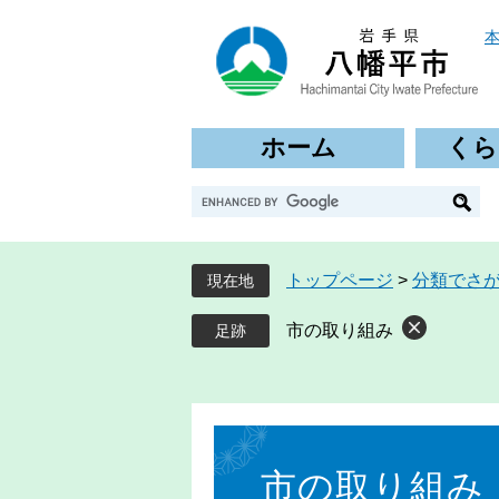
ペ
メ
ー
ニ
ジ
ュ
の
ー
先
を
ホーム
くら
頭
飛
で
ば
G
す
し
o
。
て
o
本
g
文
トップページ
>
分類でさ
現在地
l
へ
e
市の取り組み
カ
ス
タ
ム
本
検
文
索
市の取り組み