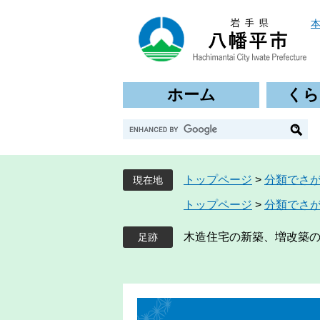
ペ
メ
ー
ニ
ジ
ュ
の
ー
先
を
ホーム
くら
頭
飛
で
ば
G
す
し
o
。
て
o
本
g
文
トップページ
>
分類でさ
現在地
l
へ
トップページ
>
分類でさ
e
カ
ス
木造住宅の新築、増改築
タ
ム
検
索
本