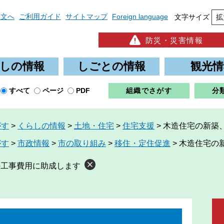
本文へ
ご利用ガイド
サイトマップ
Foreign language
文字サイズ
拡
防災・災害情報
しの情報
しごとの情報
観光情
すべて
ページ
PDF
組織でさがす
分
がす
>
くらしの情報
>
土地・住宅
>
住宅支援
>
木造住宅の新築
がす
>
市政情報
>
市の取り組み
>
移住・定住促進
>
木造住宅の
の工事費用に助成します