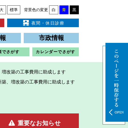
大
標準
背景色の変更
白
青
黒
夜間・休日診療
報
市政情報
類でさがす
カレンダーでさがす
、増改築の工事費用に助成します
新築、増改築の工事費用に助成します
重要なお知らせ