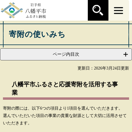
ペ
メ
ー
ニ
ジ
ュ
の
ー
本
先
を
文
寄附の使いみち
頭
飛
で
ば
す
し
。
て
ページ内目次
本
文
更新日：2026年3月24日更新
へ
八幡平市ふるさと応援寄附を活用する事
業
寄附の際には、以下6つの項目より1項目を選んでいただきます。
選んでいただいた項目の事業の貴重な財源として大切に活用させて
いただきます。