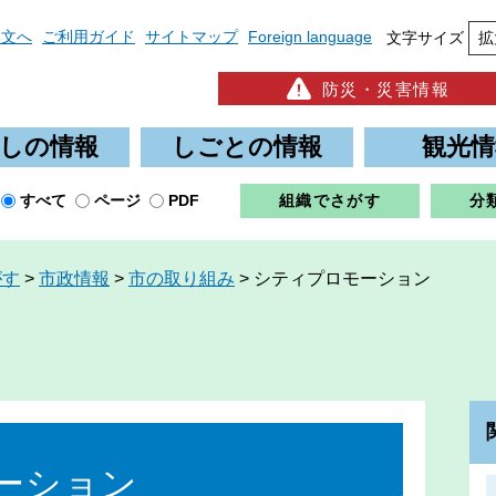
本文へ
ご利用ガイド
サイトマップ
Foreign language
文字サイズ
拡
防災・災害情報
しの情報
しごとの情報
観光情
すべて
ページ
PDF
組織でさがす
分
がす
>
市政情報
>
市の取り組み
>
シティプロモーション
ーション