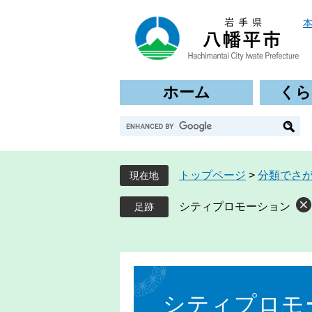
ペ
メ
ー
ニ
ジ
ュ
の
ー
先
を
ホーム
くら
頭
飛
で
ば
G
す
し
o
。
て
o
本
g
文
トップページ
>
分類でさ
現在地
l
へ
e
シティプロモーション
カ
ス
タ
ム
本
検
文
索
シティプロモ