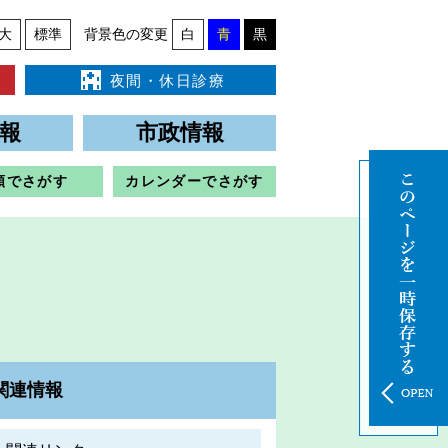
大
標準
背景色の変更
白
青
黒
夜間・休日診療
報
市政情報
類でさがす
カレンダーでさがす
関連情報