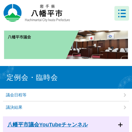
ペ
メ
ー
ニ
ジ
ュ
の
ー
先
を
頭
飛
で
ば
す
し
。
て
本
文
本
へ
文
定例会・臨時会
議会日程等
議決結果
八幡平市議会YouTubeチャンネル