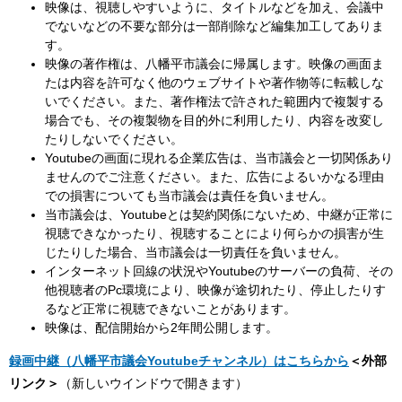
映像は、視聴しやすいように、タイトルなどを加え、会議中
でないなどの不要な部分は一部削除など編集加工してありま
す。
映像の著作権は、八幡平市議会に帰属します。映像の画面ま
たは内容を許可なく他のウェブサイトや著作物等に転載しな
いでください。また、著作権法で許された範囲内で複製する
場合でも、その複製物を目的外に利用したり、内容を改変し
たりしないでください。
Youtubeの画面に現れる企業広告は、当市議会と一切関係あり
ませんのでご注意ください。また、広告によるいかなる理由
での損害についても当市議会は責任を負いません。
当市議会は、Youtubeとは契約関係にないため、中継が正常に
視聴できなかったり、視聴することにより何らかの損害が生
じたりした場合、当市議会は一切責任を負いません。
インターネット回線の状況やYoutubeのサーバーの負荷、その
他視聴者のPc環境により、映像が途切れたり、停止したりす
るなど正常に視聴できないことがあります。
映像は、配信開始から2年間公開します。
録画中継（八幡平市議会Youtubeチャンネル）はこちらから
＜外部
リンク＞
（新しいウインドウで開きます）