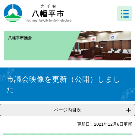
ペ
メ
ー
ニ
ジ
ュ
の
ー
先
を
頭
飛
で
ば
す
し
。
て
本
文
本
へ
文
市議会映像を更新（公開）しまし
た
ページ内目次
更新日：2021年12月6日更新