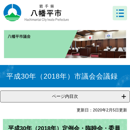
ペ
メ
ー
ニ
ジ
ュ
の
ー
先
を
頭
飛
で
ば
す
し
。
て
本
文
本
へ
文
平成30年（2018年）市議会会議録
ページ内目次
更新日：2020年2月5日更新
平成30年（2018年）定例会・臨時会・委員