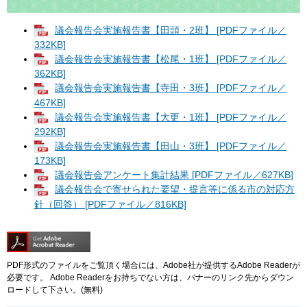
議会報告会実施報告書【田頭・2班】 [PDFファイル／
332KB]
議会報告会実施報告書【松尾・1班】 [PDFファイル／
362KB]
議会報告会実施報告書【寺田・3班】 [PDFファイル／
467KB]
議会報告会実施報告書【大更・1班】 [PDFファイル／
292KB]
議会報告会実施報告書【田山・3班】 [PDFファイル／
173KB]
議会報告会アンケート集計結果 [PDFファイル／627KB]
議会報告会で寄せられた要望・提言等に係る市の対応方
針（回答） [PDFファイル／816KB]
PDF形式のファイルをご覧頂く場合には、Adobe社が提供するAdobe Readerが
必要です。
Adobe Readerをお持ちでない方は、バナーのリンク先からダウン
ロードして下さい。(無料)