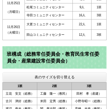
11月25日
松尾コミュニティセンター
9人
1班
（月曜日）
寺田コミュニティセンター
16人
3班
大更コミュニティセンター
22人
1班
11月26日
（火曜日）
田山コミュニティセンター
12人
3班
班構成（総務常任委員会・教育民生常任委
員会・産業建設常任委員会）
表のサイズを切り替える
1班
2班
3班
立花 安文（総務）
工藤 隆一（教民）
田村 孝（産建）
古川 津好（総務）
米田 定男（総務）
小野寺昭一（総務）
渡辺 義光（教民）
関 善次郎（教民）
髙橋 光幸（教民）