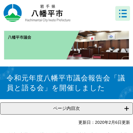
ペ
メ
ー
ニ
ジ
ュ
の
ー
先
を
頭
飛
で
ば
す
し
。
て
本
文
本
へ
文
令和元年度八幡平市議会報告会「議
員と語る会」を開催しました
ページ内目次
更新日：2020年2月6日更新