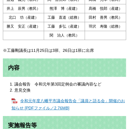
井上 辰男（教民）
熊澤 博（産建）
髙橋 悦郎（産建）
北口 功（産建）
工藤 直道（総務）
田村 善男（教民）
勝又 安正（産建）
工藤 多弘（産建）
羽沢 寿隆（総務）
関 治人（教民）
※工藤剛議長は11月25日は3班、26日は1班に出席
内容
議会報告 令和元年第3回定例会の審議内容など
意見交換
令和元年度八幡平市議会報告会「議員と語る会」開催のお
知らせ [PDFファイル／2.76MB]
実施報告等