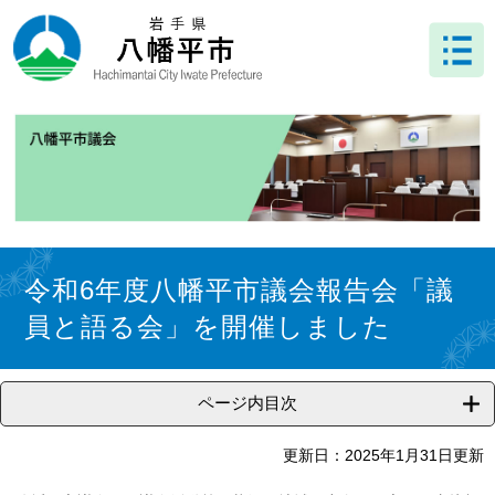
ペ
メ
ー
ニ
ジ
ュ
の
ー
先
を
頭
飛
で
ば
す
し
。
て
本
文
本
へ
文
令和6年度八幡平市議会報告会「議
員と語る会」を開催しました
ページ内目次
更新日：2025年1月31日更新