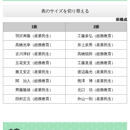
表のサイズを切り替える
班構成
1班
2班
羽沢寿隆（産業民生）
工藤多弘（総務教育）
髙橋光幸（総務教育）
井上辰男（産業民生）
古川津好（産業民生）
髙橋悦郎（総務教育）
立花安文（総務教育）
工藤直道（総務教育）
勝又安正（産業民生）
渡辺義光（産業民生）
関 治人（総務教育）
熊澤 博（産業民生）
齊藤隆雄（産業民生）
北口 功（総務教育）
田村正元（総務教育）
外山一則（産業民生）