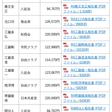
R4勝又安正報告書 [PDF
勝又安
八起会
94,767円
正
ファイル／1.01MB]
R4北口功報告書 [PDFフ
北口功
無会派
126,572円
ァイル／890KB]
R4工藤多弘報告書 [PDF
工藤多
松西会
220,000円
弘
ファイル／664KB]
R4工藤剛報告書 [PDFフ
工藤剛
市民クラブ
122,990円
ァイル／1021KB]
R4工藤直道報告書 [PDF
工藤直
自由クラブ
114,270円
道
ファイル／619KB]
R4工藤隆一報告書 [PDF
工藤隆
八起会
123,067円
一
ファイル／826KB]
R4熊澤博報告書 [PDFフ
熊澤博
自由クラブ
220,000円
ァイル／582KB]
R4齊藤隆雄報告書 [PDF
齊藤隆
日本共産党
220,000円
雄
ファイル／643KB]
R4関治人報告書 [PDFフ
関治人
八起会
94,767円