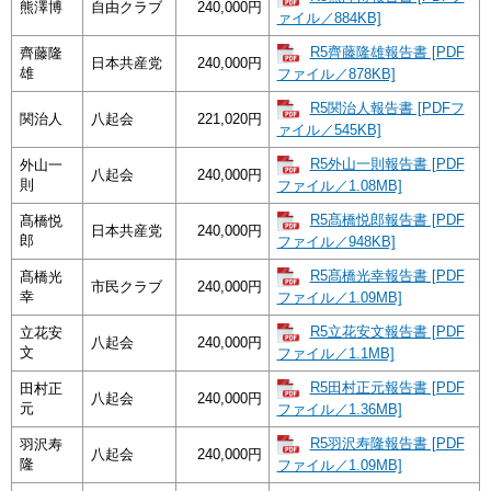
熊澤博
自由クラブ
240,000円
ァイル／884KB]
R5齊藤隆雄報告書 [PDF
齊藤隆
日本共産党
240,000円
雄
ファイル／878KB]
R5関治人報告書 [PDFフ
関治人
八起会
221,020円
ァイル／545KB]
R5外山一則報告書 [PDF
外山一
八起会
240,000円
則
ファイル／1.08MB]
R5髙橋悦郎報告書 [PDF
髙橋悦
日本共産党
240,000円
郎
ファイル／948KB]
R5髙橋光幸報告書 [PDF
髙橋光
市民クラブ
240,000円
幸
ファイル／1.09MB]
R5立花安文報告書 [PDF
立花安
八起会
240,000円
文
ファイル／1.1MB]
R5田村正元報告書 [PDF
田村正
八起会
240,000円
元
ファイル／1.36MB]
R5羽沢寿隆報告書 [PDF
羽沢寿
八起会
240,000円
隆
ファイル／1.09MB]