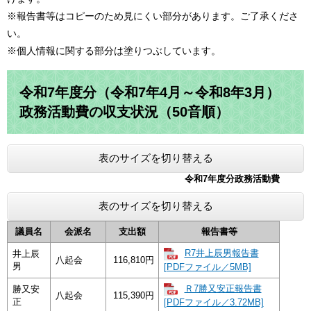
※報告書等はコピーのため見にくい部分があります。ご了承くださ
い。
※個人情報に関する部分は塗りつぶしています。
令和7年度分（令和7年4月～令和8年3月）
政務活動費の収支状況（50音順）
表のサイズを切り替える
令和7年度分政務活動費
表のサイズを切り替える
議員名
会派名
支出額
報告書等
R7井上辰男報告書
井上辰
八起会
116,810円
男
[PDFファイル／5MB]
Ｒ7勝又安正報告書
勝又安
八起会
115,390円
正
[PDFファイル／3.72MB]