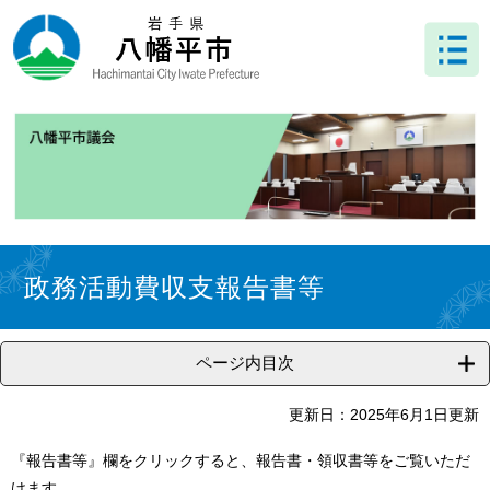
ペ
メ
ー
ニ
ジ
ュ
の
ー
先
を
頭
飛
で
ば
す
し
。
て
本
文
本
へ
文
政務活動費収支報告書等
ページ内目次
更新日：2025年6月1日更新
『報告書等』欄をクリックすると、報告書・領収書等をご覧いただ
けます。