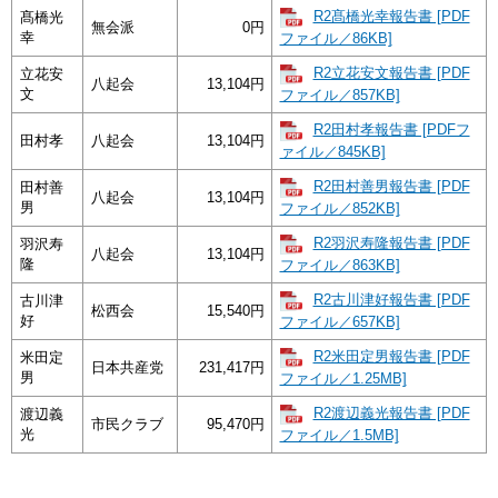
R2髙橋光幸報告書 [PDF
髙橋光
無会派
0円
幸
ファイル／86KB]
R2立花安文報告書 [PDF
立花安
八起会
13,104円
文
ファイル／857KB]
R2田村孝報告書 [PDFフ
田村孝
八起会
13,104円
ァイル／845KB]
R2田村善男報告書 [PDF
田村善
八起会
13,104円
男
ファイル／852KB]
R2羽沢寿隆報告書 [PDF
羽沢寿
八起会
13,104円
隆
ファイル／863KB]
R2古川津好報告書 [PDF
古川津
松西会
15,540円
好
ファイル／657KB]
R2米田定男報告書 [PDF
米田定
日本共産党
231,417円
男
ファイル／1.25MB]
R2渡辺義光報告書 [PDF
渡辺義
市民クラブ
95,470円
光
ファイル／1.5MB]