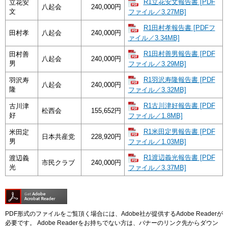
R1立花安文報告書 [PDF
立花安
八起会
240,000円
文
ファイル／3.27MB]
R1田村孝報告書 [PDFフ
田村孝
八起会
240,000円
ァイル／3.34MB]
R1田村善男報告書 [PDF
田村善
八起会
240,000円
男
ファイル／3.29MB]
R1羽沢寿隆報告書 [PDF
羽沢寿
八起会
240,000円
隆
ファイル／3.32MB]
R1古川津好報告書 [PDF
古川津
松西会
155,652円
好
ファイル／1.8MB]
R1米田定男報告書 [PDF
米田定
日本共産党
228,920円
男
ファイル／1.03MB]
R1渡辺義光報告書 [PDF
渡辺義
市民クラブ
240,000円
光
ファイル／3.37MB]
PDF形式のファイルをご覧頂く場合には、Adobe社が提供するAdobe Readerが
必要です。
Adobe Readerをお持ちでない方は、バナーのリンク先からダウン