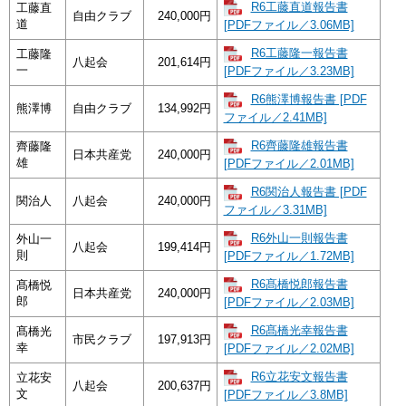
R6工藤直道報告書
工藤直
自由クラブ
240,000円
道
[PDFファイル／3.06MB]
R6工藤隆一報告書
工藤隆
八起会
201,614円
一
[PDFファイル／3.23MB]
R6熊澤博報告書 [PDF
熊澤博
自由クラブ
134,992円
ファイル／2.41MB]
R6齊藤隆雄報告書
齊藤隆
日本共産党
240,000円
雄
[PDFファイル／2.01MB]
R6関治人報告書 [PDF
関治人
八起会
240,000円
ファイル／3.31MB]
R6外山一則報告書
外山一
八起会
199,414円
則
[PDFファイル／1.72MB]
R6髙橋悦郎報告書
髙橋悦
日本共産党
240,000円
郎
[PDFファイル／2.03MB]
R6髙橋光幸報告書
髙橋光
市民クラブ
197,913円
幸
[PDFファイル／2.02MB]
R6立花安文報告書
立花安
八起会
200,637円
文
[PDFファイル／3.8MB]