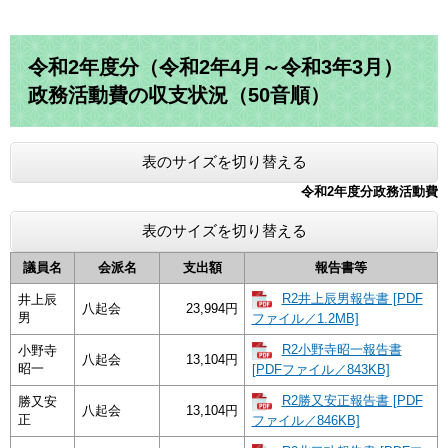
令和2年度分（令和2年4月～令和3年3月）
政務活動費の収支状況（50音順）
表のサイズを切り替える
令和2年度分政務活動費
表のサイズを切り替える
議員名
会派名
支出額
報告書等
R2井上辰男報告書 [PDF
井上辰
八起会
23,994円
男
ファイル／1.2MB]
R2小野寺昭一報告書
小野寺
八起会
13,104円
昭一
[PDFファイル／843KB]
R2勝又安正報告書 [PDF
勝又安
八起会
13,104円
正
ファイル／846KB]