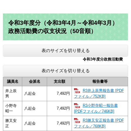
令和3年度分（令和3年4月～令和4年3月）
政務活動費の収支状況（50音順）
表のサイズを切り替える
令和3年度分政務活動費
表のサイズを切り替える
議員名
会派名
支出額
報告書等
R3井上辰男報告書 [PDF
井上辰
八起会
7,492円
男
ファイル／752KB]
R3小野寺昭一報告書
小野寺
八起会
7,492円
昭一
[PDFファイル／746KB]
R3勝又安正報告書 [PDF
勝又安
八起会
7,492円
正
ファイル／768KB]