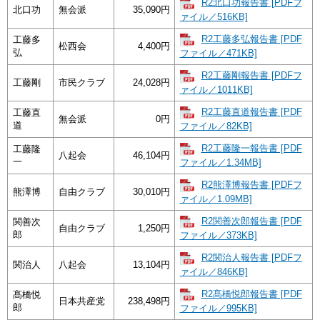
R2北口功報告書 [PDFフ
北口功
無会派
35,090円
ァイル／516KB]
R2工藤多弘報告書 [PDF
工藤多
松西会
4,400円
弘
ファイル／471KB]
R2工藤剛報告書 [PDFフ
工藤剛
市民クラブ
24,028円
ァイル／1011KB]
R2工藤直道報告書 [PDF
工藤直
無会派
0円
道
ファイル／82KB]
R2工藤隆一報告書 [PDF
工藤隆
八起会
46,104円
一
ファイル／1.34MB]
R2熊澤博報告書 [PDFフ
熊澤博
自由クラブ
30,010円
ァイル／1.09MB]
R2関善次郎報告書 [PDF
関善次
自由クラブ
1,250円
郎
ファイル／373KB]
R2関治人報告書 [PDFフ
関治人
八起会
13,104円
ァイル／846KB]
R2髙橋悦郎報告書 [PDF
髙橋悦
日本共産党
238,498円
郎
ファイル／995KB]