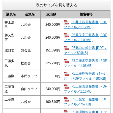
表のサイズを切り替える
議員名
会派名
支出額
報告書等
R5井上辰男報告書 [PDF
井上辰
八起会
240,000円
男
ファイル／1.12MB]
R5勝又安正報告書 [PDF
勝又安
八起会
240,000円
正
ファイル／1.09MB]
R5北口功報告書 [PDFフ
北口功
無会派
151,890円
ァイル／894KB]
R5工藤多弘報告書 [PDF
工藤多
松西会
225,270円
弘
ファイル／1.06MB]
R5工藤剛報告書（4～6
工藤剛
市民クラブ
0円
月） [PDFファイル／103KB]
R5工藤直道報告書 [PDF
工藤直
自由クラブ
240,000円
道
ファイル／1.16MB]
R5工藤隆一報告書 [PDF
工藤隆
八起会
100,640円
一
ファイル／757KB]
R5熊澤博報告書 [PDFフ