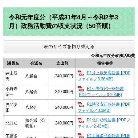
令和元年度分（平成31年4月～令和2年3
月）政務活動費の収支状況（50音順）
表のサイズを切り替える
令和元年度分政務活動費
議員名
会派名
支出額
報告書等
R1井上辰男報告書 [PDF
井上辰
八起会
240,000円
男
ファイル／3.36MB]
R1小野寺昭一報告書
小野寺
八起会
240,000円
昭一
[PDFファイル／3.29MB]
R1勝又安正報告書 [PDF
勝又安
八起会
240,000円
正
ファイル／3.3MB]
R1北口功報告書 [PDFフ
無会派（公
北口功
240,000円
明党）
ァイル／2.43MB]
R1工藤多弘報告書 [PDF
工藤多