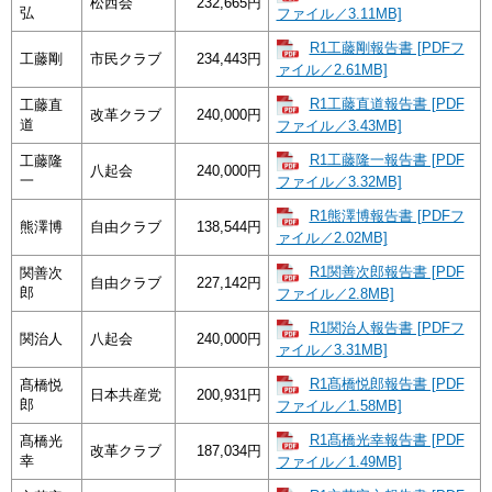
松西会
232,665円
弘
ファイル／3.11MB]
R1工藤剛報告書 [PDFフ
工藤剛
市民クラブ
234,443円
ァイル／2.61MB]
R1工藤直道報告書 [PDF
工藤直
改革クラブ
240,000円
道
ファイル／3.43MB]
R1工藤隆一報告書 [PDF
工藤隆
八起会
240,000円
一
ファイル／3.32MB]
R1熊澤博報告書 [PDFフ
熊澤博
自由クラブ
138,544円
ァイル／2.02MB]
R1関善次郎報告書 [PDF
関善次
自由クラブ
227,142円
郎
ファイル／2.8MB]
R1関治人報告書 [PDFフ
関治人
八起会
240,000円
ァイル／3.31MB]
R1髙橋悦郎報告書 [PDF
髙橋悦
日本共産党
200,931円
郎
ファイル／1.58MB]
R1髙橋光幸報告書 [PDF
髙橋光
改革クラブ
187,034円
幸
ファイル／1.49MB]