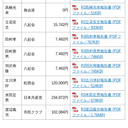
R3髙橋光幸報告書 [PDF
髙橋光
無会派
0円
幸
ファイル／51KB]
R3立花安文報告書 [PDF
立花安
八起会
15,742円
文
ファイル／933KB]
R3田村孝報告書 [PDFフ
田村孝
八起会
7,492円
ァイル／767KB]
R3田村善男報告書 [PDF
田村善
八起会
7,492円
男
ファイル／746KB]
R3羽沢寿隆報告書 [PDF
羽沢寿
八起会
7,492円
隆
ファイル／745KB]
R3古川津好報告書 [PDF
古川津
松西会
120,000円
好
ファイル／524KB]
R3米田定男報告書 [PDF
米田定
日本共産党
234,872円
男
ファイル／679KB]
R3渡辺義光報告書 [PDF
渡辺義
市民クラブ
102,084円
光
ファイル／1.76MB]