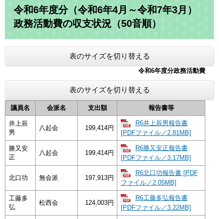
令和6年度分（令和6年4月～令和7年3月）
政務活動費の収支状況（50音順）
表のサイズを切り替える
令和6年度分政務活動費
表のサイズを切り替える
議員名
会派名
支出額
報告書等
R6井上辰男報告書
井上辰
八起会
199,414円
男
[PDFファイル／2.81MB]
R6勝又安正報告書
勝又安
八起会
199,414円
正
[PDFファイル／3.17MB]
R6北口功報告書 [PDF
北口功
無会派
197,913円
ファイル／2.05MB]
R6工藤多弘報告書
工藤多
松西会
124,003円
弘
[PDFファイル／3.22MB]