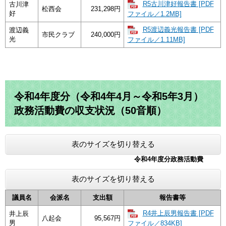
R5古川津好報告書 [PDF
古川津
松西会
231,298円
好
ファイル／1.2MB]
R5渡辺義光報告書 [PDF
渡辺義
市民クラブ
240,000円
光
ファイル／1.11MB]
令和4年度分（令和4年4月～令和5年3月）
政務活動費の収支状況（50音順）
表のサイズを切り替える
令和4年度分政務活動費
表のサイズを切り替える
議員名
会派名
支出額
報告書等
R4井上辰男報告書 [PDF
井上辰
八起会
95,567円
男
ファイル／834KB]