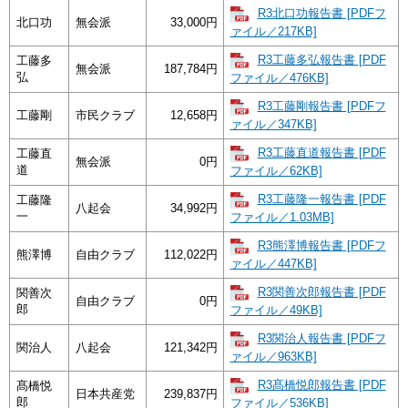
R3北口功報告書 [PDFフ
北口功
無会派
33,000円
ァイル／217KB]
R3工藤多弘報告書 [PDF
工藤多
無会派
187,784円
弘
ファイル／476KB]
R3工藤剛報告書 [PDFフ
工藤剛
市民クラブ
12,658円
ァイル／347KB]
R3工藤直道報告書 [PDF
工藤直
無会派
0円
道
ファイル／62KB]
R3工藤隆一報告書 [PDF
工藤隆
八起会
34,992円
一
ファイル／1.03MB]
R3熊澤博報告書 [PDFフ
熊澤博
自由クラブ
112,022円
ァイル／447KB]
R3関善次郎報告書 [PDF
関善次
自由クラブ
0円
郎
ファイル／49KB]
R3関治人報告書 [PDFフ
関治人
八起会
121,342円
ァイル／963KB]
R3髙橋悦郎報告書 [PDF
髙橋悦
日本共産党
239,837円
郎
ファイル／536KB]