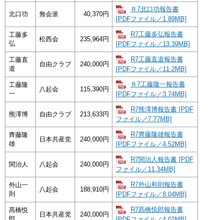
Ｒ7北口功報告書
北口功
無会派
40,370円
[PDFファイル／1.89MB]
R7工藤多弘報告書
工藤多
松西会
235,964円
弘
[PDFファイル／13.39MB]
R7工藤直道報告書
工藤直
自由クラブ
240,000円
道
[PDFファイル／11.2MB]
Ｒ7工藤隆一報告書
工藤隆
八起会
115,390円
一
[PDFファイル／3.74MB]
R7熊澤博報告書 [PDF
熊澤博
自由クラブ
213,633円
ファイル／7.77MB]
R7齊藤隆雄報告書
齊藤隆
日本共産党
240,000円
雄
[PDFファイル／4.52MB]
R7関治人報告書 [PDF
関治人
八起会
240,000円
ファイル／11.34MB]
R7外山和則報告書
外山一
八起会
188,910円
則
[PDFファイル／8.04MB]
R7髙橋悦郎報告書
髙橋悦
日本共産党
240,000円
郎
[PDFファイル／4.02MB]