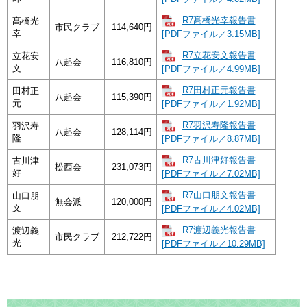
R7髙橋光幸報告書
髙橋光
市民クラブ
114,640円
幸
[PDFファイル／3.15MB]
R7立花安文報告書
立花安
八起会
116,810円
文
[PDFファイル／4.99MB]
R7田村正元報告書
田村正
八起会
115,390円
元
[PDFファイル／1.92MB]
R7羽沢寿隆報告書
羽沢寿
八起会
128,114円
隆
[PDFファイル／8.87MB]
R7古川津好報告書
古川津
松西会
231,073円
好
[PDFファイル／7.02MB]
R7山口朋文報告書
山口朋
無会派
120,000円
文
[PDFファイル／4.02MB]
R7渡辺義光報告書
渡辺義
市民クラブ
212,722円
光
[PDFファイル／10.29MB]