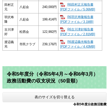
R6田村正元報告書
田村正
八起会
240,000円
元
[PDFファイル／5.06MB]
R6羽沢寿隆報告書
羽沢寿
八起会
199,414円
隆
[PDFファイル／3.1MB]
R6古川津好報告書
古川津
松西会
122,992円
好
[PDFファイル／2.81MB]
R6渡辺義光報告書
渡辺義
市民クラブ
239,176円
光
[PDFファイル／4.43MB]
令和5年度分（令和5年4月～令和6年3月）
政務活動費の収支状況（50音順）
表のサイズを切り替える
令和5年度分政務活動費