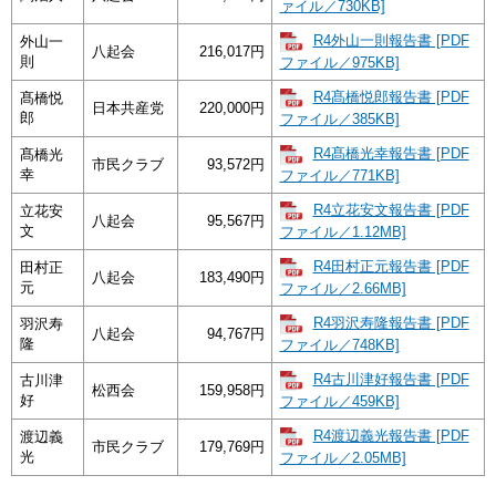
ァイル／730KB]
R4外山一則報告書 [PDF
外山一
八起会
216,017円
則
ファイル／975KB]
R4髙橋悦郎報告書 [PDF
髙橋悦
日本共産党
220,000円
郎
ファイル／385KB]
R4髙橋光幸報告書 [PDF
髙橋光
市民クラブ
93,572円
幸
ファイル／771KB]
R4立花安文報告書 [PDF
立花安
八起会
95,567円
文
ファイル／1.12MB]
R4田村正元報告書 [PDF
田村正
八起会
183,490円
元
ファイル／2.66MB]
R4羽沢寿隆報告書 [PDF
羽沢寿
八起会
94,767円
隆
ファイル／748KB]
R4古川津好報告書 [PDF
古川津
松西会
159,958円
好
ファイル／459KB]
R4渡辺義光報告書 [PDF
渡辺義
市民クラブ
179,769円
光
ファイル／2.05MB]