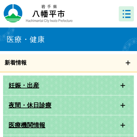
ペ
メ
ー
ニ
ジ
ュ
の
ー
先
を
本
頭
飛
文
医療・健康
で
ば
す
し
。
て
本
新着情報
文
へ
妊娠・出産
夜間・休日診療
医療機関情報