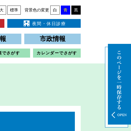
大
標準
背景色の変更
白
青
黒
夜間・休日診療
報
市政情報
類でさがす
カレンダーでさがす