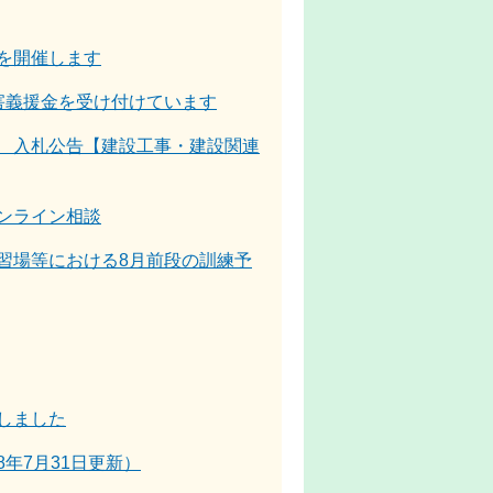
を開催します
害義援金を受け付けています
 入札公告【建設工事・建設関連
ンライン相談
習場等における8月前段の訓練予
しました
年7月31日更新）