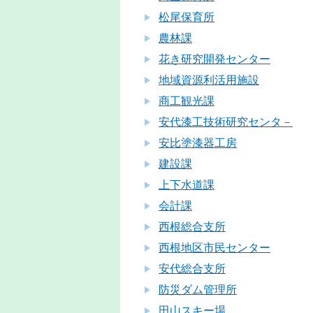
松尾保育所
農林課
花き研究開発センター
地域資源利活用施設
商工観光課
安代漆工技術研究センタ－
安比塗漆器工房
建設課
上下水道課
会計課
西根総合支所
西根地区市民センター
安代総合支所
防災ダム管理所
田山スキー場