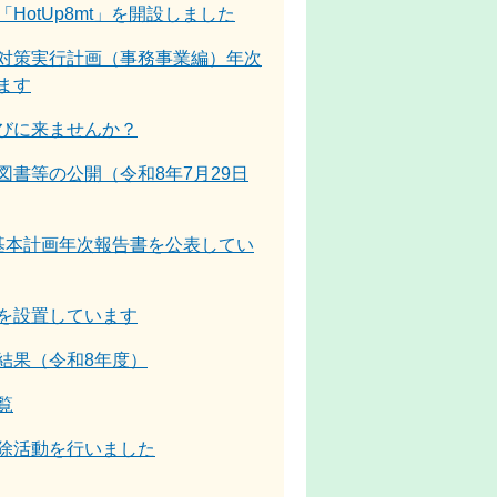
HotUp8mt」を開設しました
対策実行計画（事務事業編）年次
ます
びに来ませんか？
図書等の公開（令和8年7月29日
基本計画年次報告書を公表してい
を設置しています
結果（令和8年度）
覧
除活動を行いました