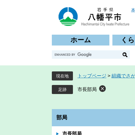
ペ
メ
ー
ニ
ジ
ュ
の
ー
先
を
ホーム
くら
頭
飛
で
ば
G
す
し
o
。
て
o
本
g
文
トップページ
>
組織でさ
現在地
l
へ
e
市長部局
カ
ス
タ
ム
部局
検
索
市長部局