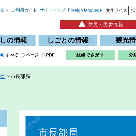
本文へ
ご利用ガイド
サイトマップ
Foreign language
文字サイズ
拡
防災・災害情報
しの情報
しごとの情報
観光情
すべて
ページ
PDF
組織でさがす
分
がす
>
市長部局
本
文
市長部局