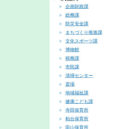
企画財政課
総務課
防災安全課
まちづくり推進課
文化スポーツ課
博物館
税務課
市民課
清掃センター
斎場
地域福祉課
健康こども課
寺田保育所
柏台保育所
田山保育所