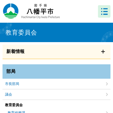
ペ
メ
ー
ニ
ジ
ュ
の
ー
先
を
本
頭
飛
文
教育委員会
で
ば
す
し
。
て
本
新着情報
文
へ
部局
市長部局
議会
教育委員会
教育総務課