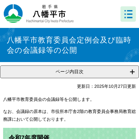
ペ
メ
ー
ニ
ジ
ュ
の
ー
先
を
本
頭
飛
文
八幡平市教育委員会定例会及び臨時
で
ば
会の会議録等の公開
す
し
。
て
本
文
ページ内目次
へ
更新日：2025年10月27日更新
八幡平市教育委員会の会議録等を公開します。
なお、会議録の原本は、市役所本庁舎2階の教育委員会事務局教育総
務課において公開しております。
令和7年度開催