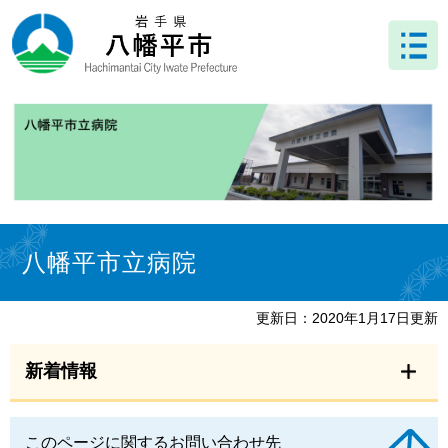
ペ
メ
ー
ニ
ジ
ュ
の
ー
先
を
頭
飛
で
ば
す
し
。
て
本
文
本
へ
文
八幡平市立病院
更新日：2020年1月17日更新
新着情報
このページに関するお問い合わせ先