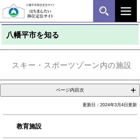
ペ
メ
ー
ニ
ジ
ュ
の
ー
先
を
八幡平市を知る
頭
飛
で
ば
す
し
本
。
て
文
本
スキー・スポーツゾーン内の施設
文
へ
ページ内目次
更新日：2024年3月4日更新
教育施設