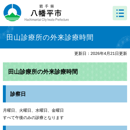
ペ
メ
ー
ニ
ジ
ュ
の
ー
先
を
本
頭
飛
文
田山診療所の外来診療時間
で
ば
す
し
。
て
更新日：2026年4月21日更新
本
文
へ
田山診療所の外来診療時間
診察日
月曜日、火曜日、水曜日、金曜日
すべて午後のみの診療となります