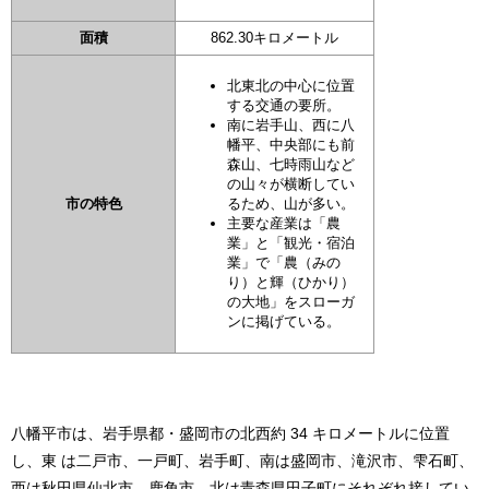
面積
862.30キロメートル
北東北の中心に位置
する交通の要所。
南に岩手山、西に八
幡平、中央部にも前
森山、七時雨山など
の山々が横断してい
市の特色
るため、山が多い。
主要な産業は「農
業」と「観光・宿泊
業」で「農（みの
り）と輝（ひかり）
の大地」をスローガ
ンに掲げている。
八幡平市は、岩手県都・盛岡市の北西約 34 キロメートルに位置
し、東 は二戸市、一戸町、岩手町、南は盛岡市、滝沢市、雫石町、
西は秋田県仙北市、鹿角市、北は青森県田子町にそれぞれ接してい