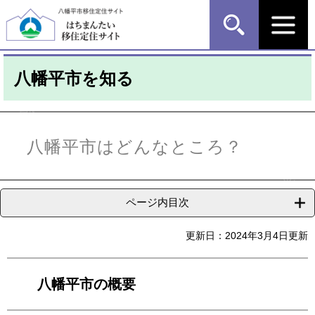
ペ
メ
ー
ニ
ジ
ュ
の
ー
先
を
八幡平市を知る
頭
飛
で
ば
す
し
本
。
て
文
本
八幡平市はどんなところ？
文
へ
ページ内目次
更新日：2024年3月4日更新
八幡平市の概要