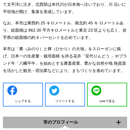
て太平洋に注ぎ、北西部は米代川が日本海へ注いでおり、川 沿いに
平坦地が開け、集落を形成しています。
なお、本市は東西約 25 キロメートル、南北約 45 キ ロメートルあ
り、総面積は 862.30 平方キロメートルと東京 23 区よりも広く、岩
手県の総面積の約 6 パーセントを占めています。
本市は「農（みのり）と輝（ひかり）の大地」をスローガンに掲
げ、日本一の生産量・栽培面積 を誇る花卉「安代りんどう 」やブラ
ンド牛「八幡平牛」を始めとする農畜産業、豊かな自然や地 熱資源
を活かした観光・宿泊業などにより、まちづくりを進めています。
シェアする
ツイートする
Lineで送る
市のプロフィール