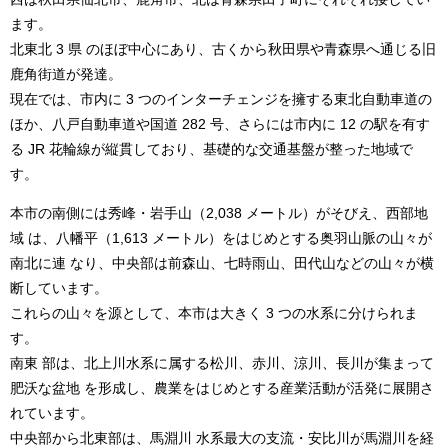
ます。
北東北 3 県 のほぼ中心にあり、古くから秋田県や青森県へ通じる旧
鹿角街道が発達。
現在では、市内に 3 つのインターチェンジを擁する東北自動車道の
ほか、八戸自動車道や国道 282 号、さらには市内に 12 の駅を有す
る JR 花輪線が縦貫しており、基礎的な交通基盤が整った地域で
す。
本市の南側には秀峰・岩手山（2,038 メートル）がそびえ、西部地
域 は、八幡平（1,613 メートル）をはじめとする奥羽山脈の山々が
南北に連 なり、中央部は前森山、七時雨山、田代山などの山々が横
断しています。
これらの山々を源として、本市は大きく 3 つの水系に分けられま
す。
南東 部は、北上川水系に属する松川、赤川、涼川、長川が集まって
肥沃な盆地 を形成し、農業をはじめとする産業活動が活発に展開さ
れています。
中央部から北東部は、馬淵川 水系最大の支流・安比川が馬淵川を経